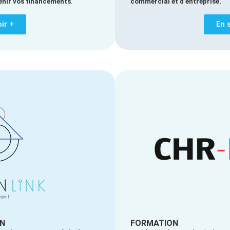
enir vos financements
.
commercial et d’entreprise.
ir +
En 
N
FORMATION