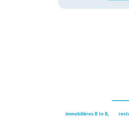
NO
Nous souhaitons répondre du m
immobilières B to B,
des
rest
Vous êtes commerçant, restaurateur, 